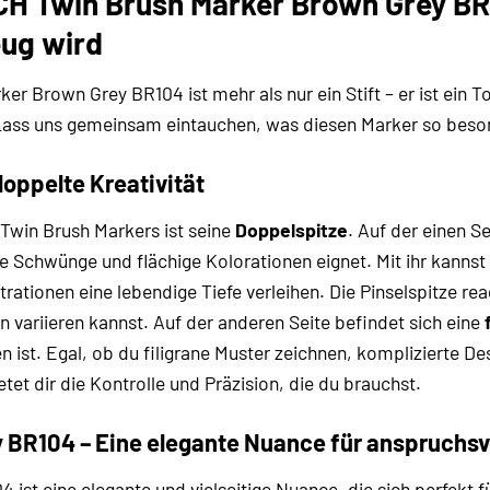
H Twin Brush Marker Brown Grey BR
eug wird
 Brown Grey BR104 ist mehr als nur ein Stift – er ist ein To
Lass uns gemeinsam eintauchen, was diesen Marker so beso
doppelte Kreativität
win Brush Markers ist seine
Doppelspitze
. Auf der einen Se
he Schwünge und flächige Kolorationen eignet. Mit ihr kanns
trationen eine lebendige Tiefe verleihen. Die Pinselspitze re
variieren kannst. Auf der anderen Seite befindet sich eine
ist. Egal, ob du filigrane Muster zeichnen, komplizierte Des
etet dir die Kontrolle und Präzision, die du brauchst.
 BR104 – Eine elegante Nuance für anspruchsv
ist eine elegante und vielseitige Nuance, die sich perfekt f