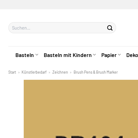
Zum
Inhalt
springen
Suchen
nach:
Basteln
Basteln mit Kindern
Papier
Deko
Start
»
Künstlerbedarf
»
Zeichnen
»
Brush Pens & Brush Marker