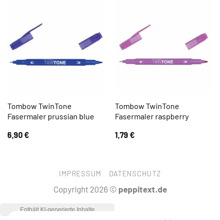
Tombow TwinTone
Tombow TwinTone
Fasermaler prussian blue
Fasermaler raspberry
6,90
€
1,79
€
IMPRESSUM
DATENSCHUTZ
Copyright 2026 ©
peppitext.de