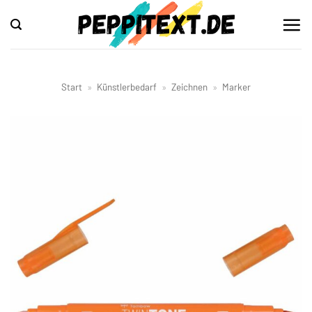
Zum
Inhalt
springen
Start
»
Künstlerbedarf
»
Zeichnen
»
Marker