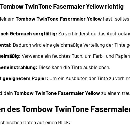
n Tombow TwinTone Fasermaler Yellow richtig
 deinem
Tombow TwinTone Fasermaler Yellow
hast, sollte
nach Gebrauch sorgfältig:
So verhinderst du das Austrockne
ontal:
Dadurch wird eine gleichmäßige Verteilung der Tinte g
gelmäßig:
Verwende ein feuchtes Tuch, um Farb- und Papierr
neneinstrahlung:
Diese kann die Tinte ausbleichen.
f geeignetem Papier:
Um ein Ausbluten der Tinte zu verhin
rd dein
Tombow TwinTone Fasermaler Yellow
zu einem treue
en des Tombow TwinTone Fasermaler
echnischen Daten auf einen Blick: