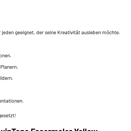
r jeden geeignet, der seine Kreativität ausleben möchte.
ionen.
 Planern.
ldern.
entationen.
gesetzt!