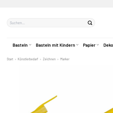
Zum
Inhalt
springen
Suchen
nach:
Basteln
Basteln mit Kindern
Papier
Deko
Start
»
Künstlerbedarf
»
Zeichnen
»
Marker