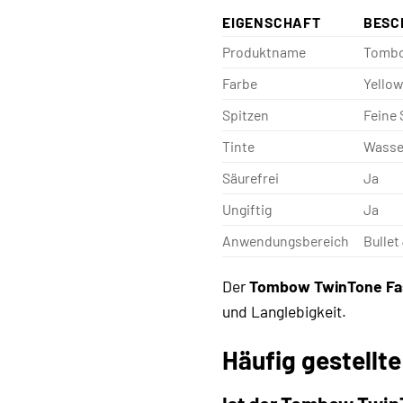
EIGENSCHAFT
BESC
Produktname
Tombo
Farbe
Yellow
Spitzen
Feine 
Tinte
Wasse
Säurefrei
Ja
Ungiftig
Ja
Anwendungsbereich
Bullet
Der
Tombow TwinTone Fas
und Langlebigkeit.
Häufig gestell