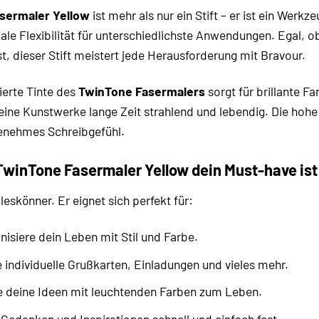
ermaler Yellow
ist mehr als nur ein Stift – er ist ein Werkz
ale Flexibilität für unterschiedlichste Anwendungen. Egal, ob 
 dieser Stift meistert jede Herausforderung mit Bravour.
ierte Tinte des
TwinTone Fasermalers
sorgt für brillante F
eine Kunstwerke lange Zeit strahlend und lebendig. Die hohe
genehmes Schreibgefühl.
inTone Fasermaler Yellow dein Must-have ist
Alleskönner. Er eignet sich perfekt für:
isiere dein Leben mit Stil und Farbe.
 individuelle Grußkarten, Einladungen und vieles mehr.
deine Ideen mit leuchtenden Farben zum Leben.
Gedanken und Inspirationen schnell und einfach fest.