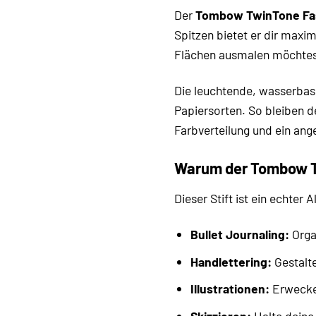
Der
Tombow TwinTone Fas
Spitzen bietet er dir maxim
Flächen ausmalen möchtest,
Die leuchtende, wasserbas
Papiersorten. So bleiben d
Farbverteilung und ein an
Warum der Tombow Tw
Dieser Stift ist ein echter 
Bullet Journaling:
Organ
Handlettering:
Gestalte
Illustrationen:
Erwecke 
Skizzieren:
Halte deine 