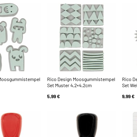
 Moosgummistempel
Rico Design Moosgummistempel
Rico D
Set Muster 4,2×4,2cm
Set Wel
5,99
€
9,99
€