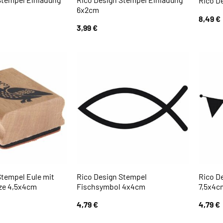
Rico D
6x2cm
8,49
€
3,99
€
Stempel Eule mit
Rico Design Stempel
Rico D
ze 4,5x4cm
Fischsymbol 4x4cm
7,5x4c
4,79
€
4,79
€