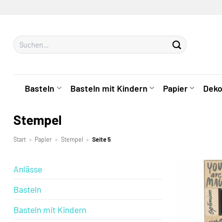
Zum
Inhalt
springen
Suchen
nach:
Basteln
Basteln mit Kindern
Papier
Deko
Stempel
Start
»
Papier
»
Stempel
»
Seite 5
Anlässe
Basteln
Basteln mit Kindern