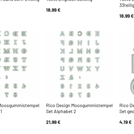
33teili
18,99
€
18,99
€
 Moosgummistempel
Rico Design Moosgummistempel
Rico D
1
Set Alphabet 2
Set ge
21,99
€
4,19
€