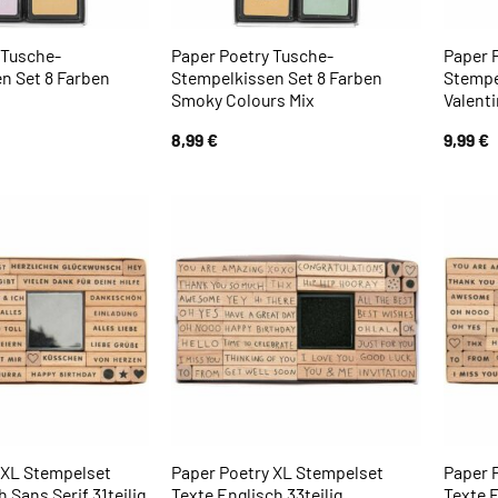
 Tusche-
Paper Poetry Tusche-
Paper 
n Set 8 Farben
Stempelkissen Set 8 Farben
Stempe
Smoky Colours Mix
Valenti
8,99
€
9,99
€
 XL Stempelset
Paper Poetry XL Stempelset
Paper 
 Sans Serif 31teilig
Texte Englisch 33teilig
Texte E