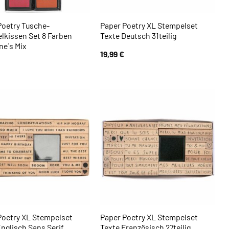
Poetry Tusche-
Paper Poetry XL Stempelset
lkissen Set 8 Farben
Texte Deutsch 31teilig
ne´s Mix
19,99
€
Poetry XL Stempelset
Paper Poetry XL Stempelset
nglisch Sans Serif
Texte Französisch 27teilig