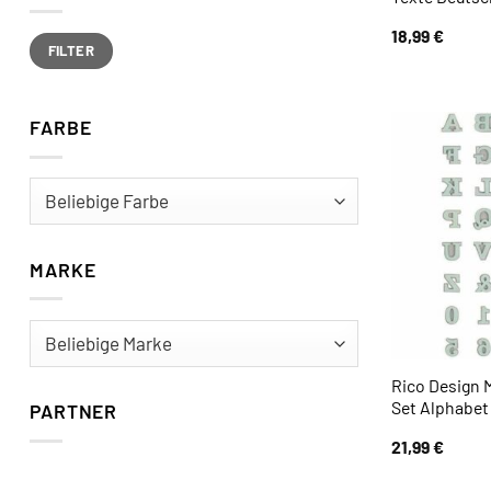
18,99
€
Min.
Max.
FILTER
Preis
Preis
FARBE
MARKE
Rico Design
Set Alphabet 
PARTNER
21,99
€