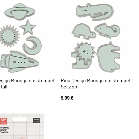
esign Moosgummistempel
Rico Design Moosgummistempel
tall
Set Zoo
9,99
€