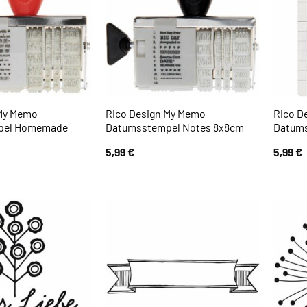
 My Memo
Rico Design My Memo
Rico D
pel Homemade
Datumsstempel Notes 8x8cm
Datums
5,99
€
5,99
€