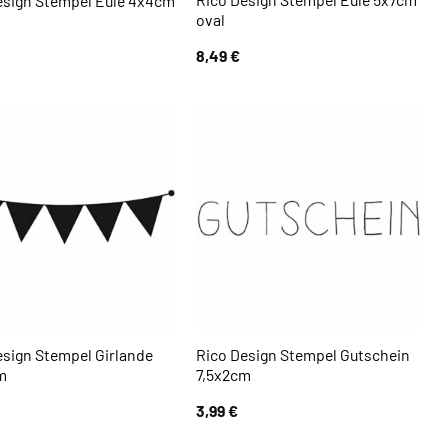
esign Stempel Eule 4x4cm
oval
8,49
€
esign Stempel Girlande
Rico Design Stempel Gutschein
m
7,5x2cm
3,99
€