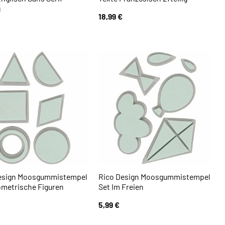
g
18,99
€
esign Moosgummistempel
Rico Design Moosgummistempel
ometrische Figuren
Set Im Freien
5,99
€