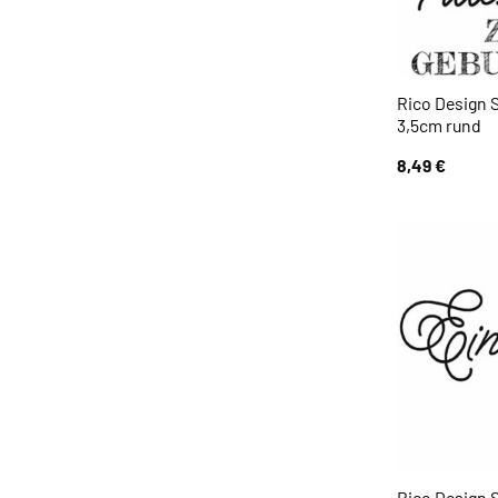
Rico Design 
3,5cm rund
8,49
€
Rico Design 