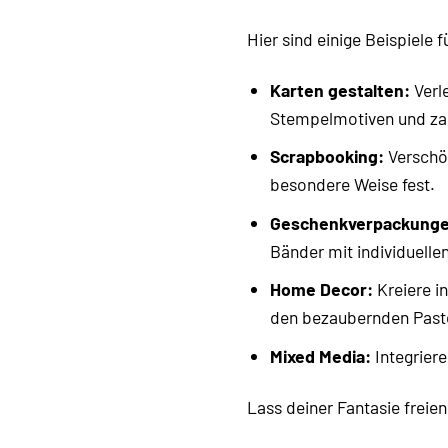
Hier sind einige Beispiele f
Karten gestalten:
Verl
Stempelmotiven und zar
Scrapbooking:
Verschön
besondere Weise fest.
Geschenkverpackunge
Bänder mit individuell
Home Decor:
Kreiere i
den bezaubernden Paste
Mixed Media:
Integriere
Lass deiner Fantasie freie