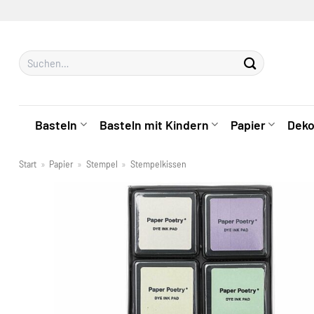
Zum
Inhalt
springen
Suchen
nach:
Basteln
Basteln mit Kindern
Papier
Deko
Start
»
Papier
»
Stempel
»
Stempelkissen