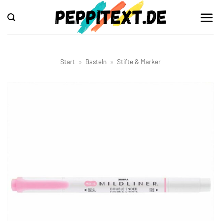
Zum
Inhalt
springen
Start
»
Basteln
»
Stifte & Marker