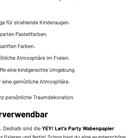
ge für strahlende Kinderaugen.
arten Pastellfarben.
 sanften Farben.
öhliche Atmosphäre im Freien.
ffe eine kindgerechte Umgebung.
r eine gemütliche Atmosphäre.
ganz persönliche Traumdekoration.
erverwendbar
. Deshalb sind die
YEY! Let’s Party Wabenpapier
s fixieren und fertig! Schon hast du eine wunderschöne