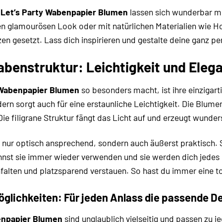
 Let’s Party Wabenpapier Blumen
lassen sich wunderbar mi
n glamourösen Look oder mit natürlichen Materialien wie Holz
nzen gesetzt. Lass dich inspirieren und gestalte deine ganz 
abenstruktur: Leichtigkeit und Elega
 Wabenpapier Blumen
so besonders macht, ist ihre einzigart
ern sorgt auch für eine erstaunliche Leichtigkeit. Die Blu
e filigrane Struktur fängt das Licht auf und erzeugt wunde
t nur optisch ansprechend, sondern auch äußerst praktisch. S
nst sie immer wieder verwenden und sie werden dich jedes M
lten und platzsparend verstauen. So hast du immer eine tol
öglichkeiten: Für jeden Anlass die passende D
enpapier Blumen
sind unglaublich vielseitig und passen zu j