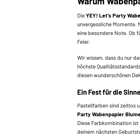
Warum Wabenpapi
Die
YEY! Let’s Party Wab
unvergessliche Momente. Mi
eine besondere Note. Ob fü
Feier.
Wir wissen, dass du nur das
höchste Qualitätsstandards
diesen wunderschönen Deko
Ein Fest für die Sinn
Pastellfarben sind zeitlo
Party Wabenpapier Blum
Diese Farbkombination ist 
deinem nächsten Geburtsta