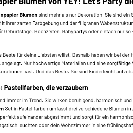
er Blumen von YEY! Let’s Party die
enpapier Blumen
sind mehr als nur Dekoration. Sie sind ein S
t ihrer zarten Farbgebung und der filigranen Wabenstruktur
r Geburtstage, Hochzeiten, Babypartys oder einfach nur so 
 Beste für deine Liebsten willst. Deshalb haben wir bei der 
 angelegt. Nur hochwertige Materialien und eine sorgfältige
rationen hast. Und das Beste: Sie sind kinderleicht aufz
e: Pastellfarben, die verzaubern
s und immer im Trend. Sie wirken beruhigend, harmonisch un
en
Set in Pastellfarben umfasst drei verschiedene Blumen in
perfekt aufeinander abgestimmt und sorgt für ein harmonisch
gstisch leuchten oder dein Wohnzimmer in eine frühlingsha