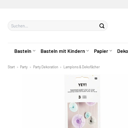
Zum
Inhalt
springen
Suchen
nach:
Basteln
Basteln mit Kindern
Papier
Deko
Start
»
Party
»
Party Dekoration
»
Lampions & Dekofächer