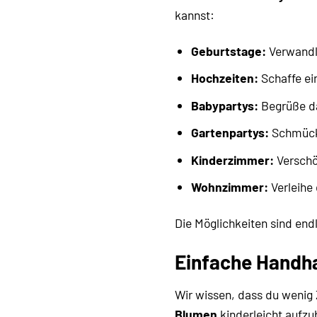
kannst:
Geburtstage:
Verwandle
Hochzeiten:
Schaffe ei
Babypartys:
Begrüße da
Gartenpartys:
Schmücke
Kinderzimmer:
Verschö
Wohnzimmer:
Verleihe
Die Möglichkeiten sind end
Einfache Handh
Wir wissen, dass du wenig 
Blumen
kinderleicht aufzu