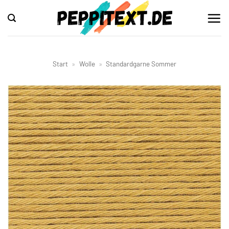
Zum
Inhalt
springen
Start
»
Wolle
»
Standardgarne Sommer