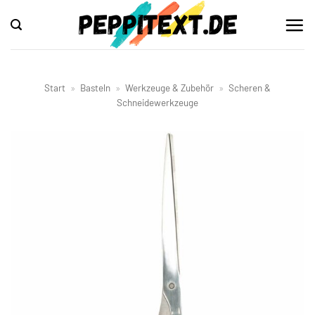
Zum
Inhalt
springen
Start
»
Basteln
»
Werkzeuge & Zubehör
»
Scheren &
Schneidewerkzeuge