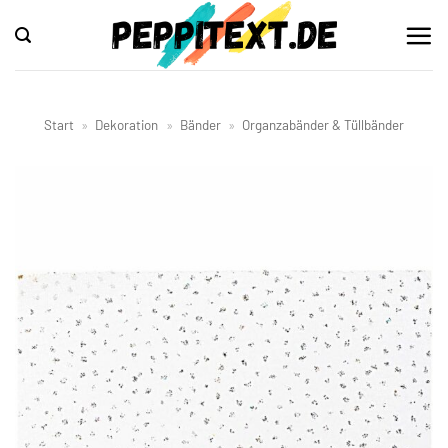
Zum
Inhalt
springen
Start
»
Dekoration
»
Bänder
»
Organzabänder & Tüllbänder