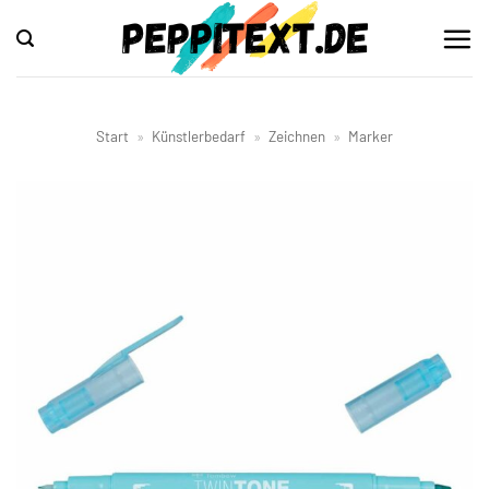
Zum
Inhalt
springen
Start
»
Künstlerbedarf
»
Zeichnen
»
Marker