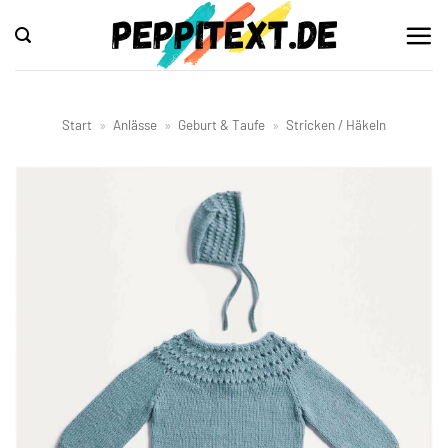
Zum
Inhalt
springen
Start
»
Anlässe
»
Geburt & Taufe
»
Stricken / Häkeln