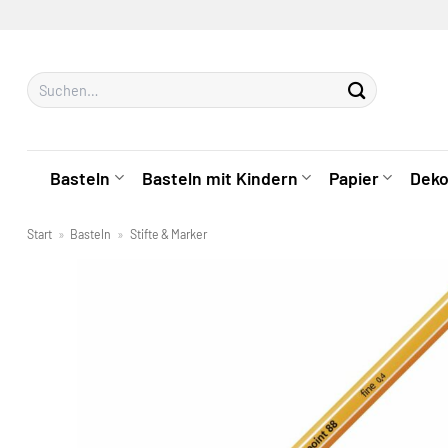
Zum
Inhalt
springen
Suchen
nach:
Basteln
Basteln mit Kindern
Papier
Deko
Start
»
Basteln
»
Stifte & Marker