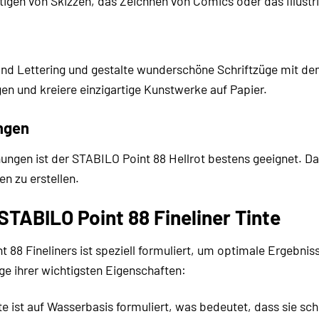
tigen von Skizzen, das Zeichnen von Comics oder das Illustr
nd Lettering und gestalte wunderschöne Schriftzüge mit de
gen und kreiere einzigartige Kunstwerke auf Papier.
ngen
ngen ist der STABILO Point 88 Hellrot bestens geeignet. Dank
en zu erstellen.
 STABILO Point 88 Fineliner Tinte
 88 Fineliners ist speziell formuliert, um optimale Ergebnis
ige ihrer wichtigsten Eigenschaften:
te ist auf Wasserbasis formuliert, was bedeutet, dass sie sch