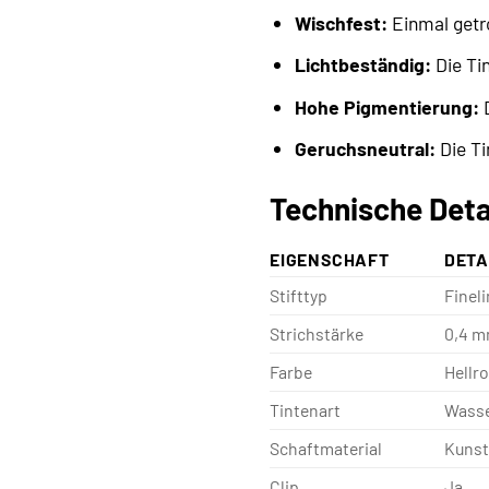
Wischfest:
Einmal getro
Lichtbeständig:
Die Tin
Hohe Pigmentierung:
D
Geruchsneutral:
Die Ti
Technische Deta
EIGENSCHAFT
DETA
Stifttyp
Fineli
Strichstärke
0,4 
Farbe
Hellro
Tintenart
Wasse
Schaftmaterial
Kunst
Clip
Ja