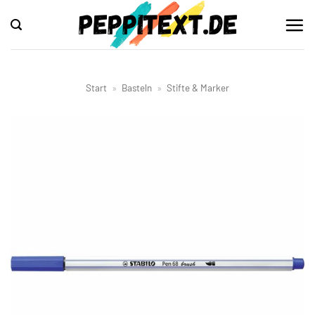
Zum
Inhalt
springen
Start
»
Basteln
»
Stifte & Marker