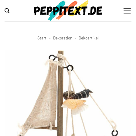
Zum
Inhalt
springen
Start
»
Dekoration
»
Dekoartikel