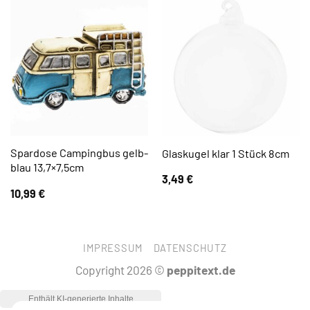
Spardose Campingbus gelb-
Glaskugel klar 1 Stück 8cm
blau 13,7×7,5cm
3,49
€
10,99
€
IMPRESSUM
DATENSCHUTZ
Copyright 2026 ©
peppitext.de