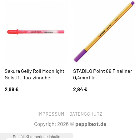
Sakura Gelly Roll Moonlight
STABILO Point 88 Fineliner
Gelstift fluo-zinnober
0,4mm lila
2,99
€
2,84
€
IMPRESSUM
DATENSCHUTZ
Copyright 2026 ©
peppitext.de