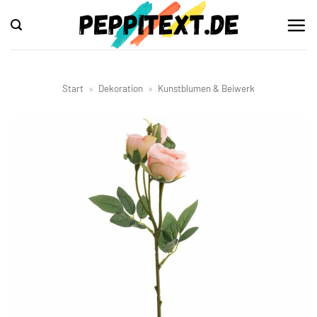
Zum
Inhalt
springen
Start
»
Dekoration
»
Kunstblumen & Beiwerk