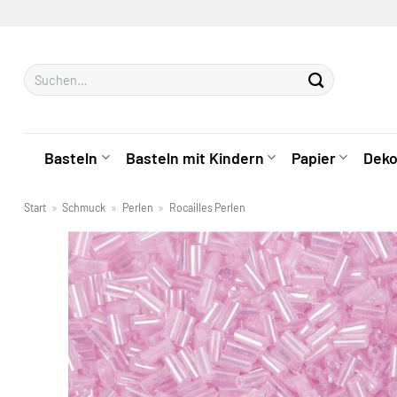
Zum
Inhalt
springen
Suchen
nach:
Basteln
Basteln mit Kindern
Papier
Deko
Start
»
Schmuck
»
Perlen
»
Rocailles Perlen