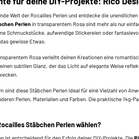
te für deine DIY-Projekte: Rico Des
ende Welt der Rocailles Perlen und entdecke die unendlichen 
äbchen Perlen
in transparentem Rosa sind mehr als nur einfac
ane Schmuckstücke, aufwendige Stickereien oder fantasievol
n das gewisse Etwas.
ansparentem Rosa verleiht deinen Kreationen eine romantische
einen subtilen Glanz, der das Licht auf elegante Weise reflek
wecken.
m sind diese Stäbchen Perlen ideal für eine Vielzahl von Anw
deren Perlen, Materialien und Farben. Die praktische 14g-Pac
ocailles Stäbchen Perlen wählen?
en ist entscheidend für den Erfolg deiner DIY-Projekte. Die
R