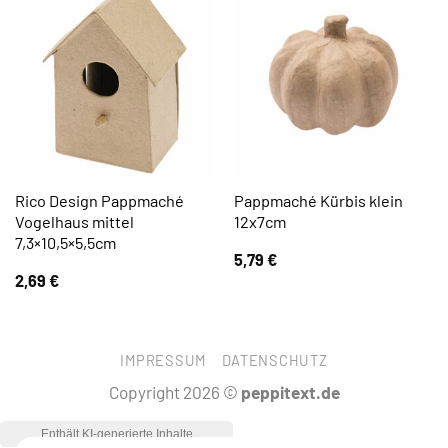
Rico Design Pappmaché
Pappmaché Kürbis klein
Vogelhaus mittel
12x7cm
7,3×10,5×5,5cm
5,79
€
2,69
€
IMPRESSUM
DATENSCHUTZ
Copyright 2026 ©
peppitext.de