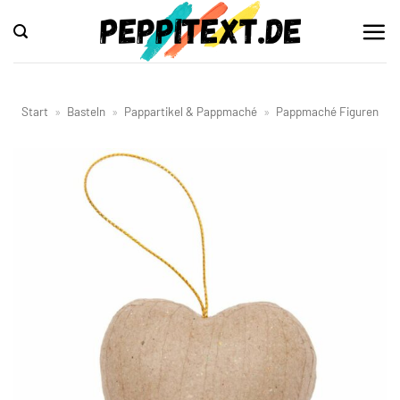
Zum
Inhalt
springen
Start
»
Basteln
»
Pappartikel & Pappmaché
»
Pappmaché Figuren