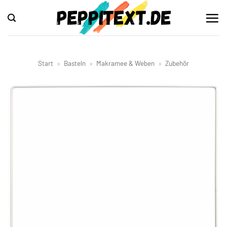
Zum
Inhalt
springen
Start
»
Basteln
»
Makramee & Weben
»
Zubehör