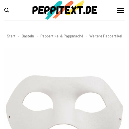
Zum
Inhalt
springen
Start
»
Basteln
»
Pappartikel & Pappmaché
»
Weitere Pappartikel