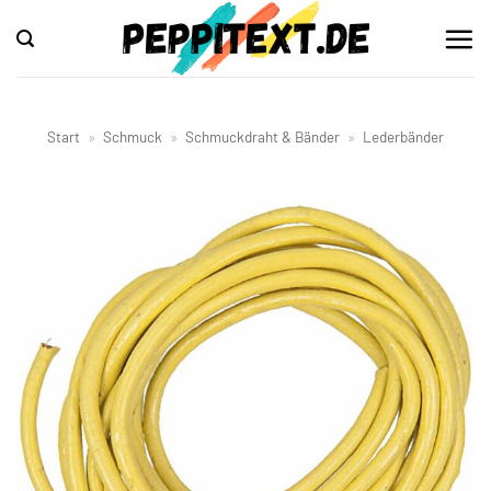
Zum
Inhalt
springen
Start
»
Schmuck
»
Schmuckdraht & Bänder
»
Lederbänder