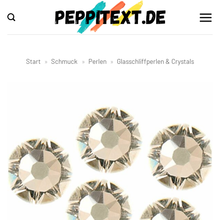
Zum
Inhalt
springen
Start
»
Schmuck
»
Perlen
»
Glasschliffperlen & Crystals