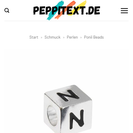
Zum
Inhalt
springen
Start
»
Schmuck
»
Perlen
»
Ponii Beads