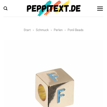
Zum
Inhalt
springen
Start
»
Schmuck
»
Perlen
»
Ponii Beads