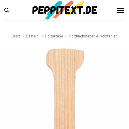
Zum
Inhalt
springen
Start
»
Basteln
»
Holzartikel
»
Holzbuchstaben & Holzzahlen