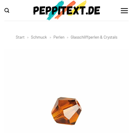
Zum
Inhalt
springen
Start
»
Schmuck
»
Perlen
»
Glasschliffperlen & Crystals