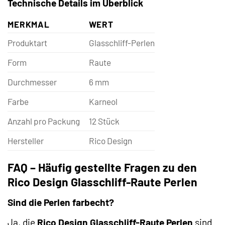
Technische Details im Überblick
MERKMAL
WERT
Produktart
Glasschliff-Perlen
Form
Raute
Durchmesser
6 mm
Farbe
Karneol
Anzahl pro Packung
12 Stück
Hersteller
Rico Design
FAQ – Häufig gestellte Fragen zu den
Rico Design Glasschliff-Raute Perlen
Sind die Perlen farbecht?
Ja, die
Rico Design Glasschliff-Raute Perlen
sind