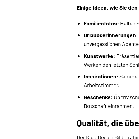
Einige Ideen, wie Sie de
Familienfotos:
Halten S
Urlaubserinnerungen:
unvergesslichen Abente
Kunstwerke:
Präsentier
Werken den letzten Schli
Inspirationen:
Sammeln 
Arbeitszimmer.
Geschenke:
Überraschen
Botschaft einrahmen.
Qualität, die üb
Der Rico Design Bilderrah