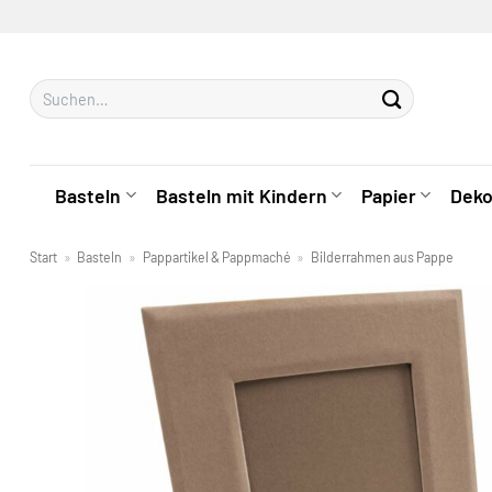
Zum
Inhalt
springen
Suchen
nach:
Basteln
Basteln mit Kindern
Papier
Deko
Start
»
Basteln
»
Pappartikel & Pappmaché
»
Bilderrahmen aus Pappe