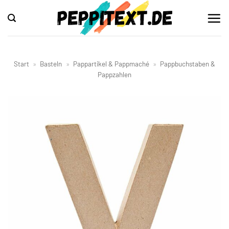
Zum
Inhalt
springen
Start
»
Basteln
»
Pappartikel & Pappmaché
»
Pappbuchstaben &
Pappzahlen