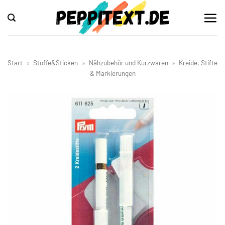
Zum
Inhalt
springen
Start
»
Stoffe&Sticken
»
Nähzubehör und Kurzwaren
»
Kreide, Stifte
& Markierungen