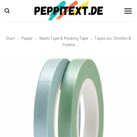
Zum
Inhalt
springen
Start
»
Papier
»
Washi Tape & Masking Tape
»
Tapes uni, Streifen &
Punkte