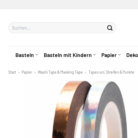
Zum
Inhalt
springen
Suchen
nach:
Basteln
Basteln mit Kindern
Papier
Deko
Start
»
Papier
»
Washi Tape & Masking Tape
»
Tapes uni, Streifen & Punkte