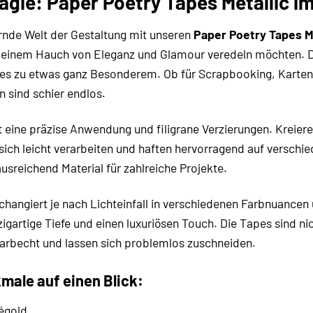
agie: Paper Poetry Tapes Metallic im
rnde Welt der Gestaltung mit unseren
Paper Poetry Tapes Me
it einem Hauch von Eleganz und Glamour veredeln möchten.
s zu etwas ganz Besonderem. Ob für Scrapbooking, Karten
n sind schier endlos.
 eine präzise Anwendung und filigrane Verzierungen. Kreiere 
sich leicht verarbeiten und haften hervorragend auf versch
usreichend Material für zahlreiche Projekte.
changiert je nach Lichteinfall in verschiedenen Farbnuancen u
zigartige Tiefe und einen luxuriösen Touch. Die Tapes sind 
, farbecht und lassen sich problemlos zuschneiden.
male auf einen Blick:
égold