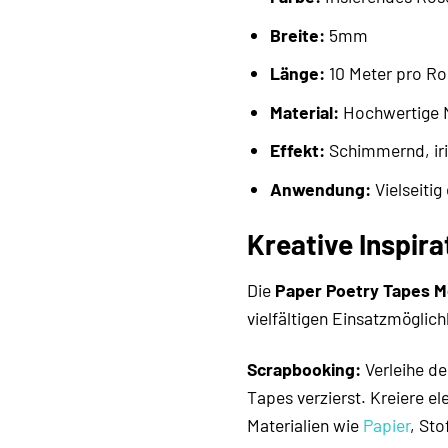
Breite:
5mm
Länge:
10 Meter pro Rol
Material:
Hochwertige M
Effekt:
Schimmernd, iri
Anwendung:
Vielseitig
Kreative Inspir
Die
Paper Poetry Tapes Me
vielfältigen Einsatzmöglic
Scrapbooking:
Verleihe d
Tapes verzierst. Kreiere e
Materialien wie
Papier
, Sto