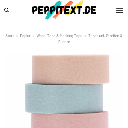
Zum
Inhalt
springen
Start
»
Papier
»
Washi Tape & Masking Tape
»
Tapes uni, Streifen &
Punkte