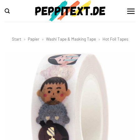
Zum
Inhalt
springen
Start
»
Papier
»
Washi Tape & Masking Tape
»
Hot Foil Tapes