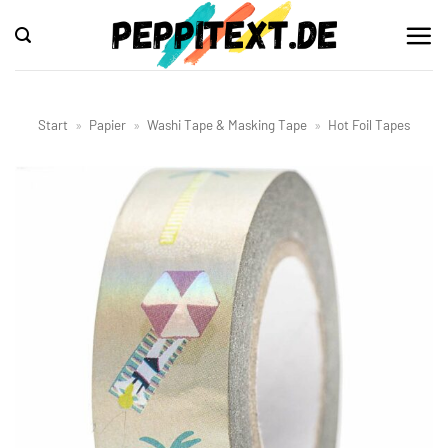
Zum
Inhalt
springen
Start
»
Papier
»
Washi Tape & Masking Tape
»
Hot Foil Tapes