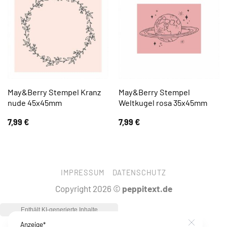
May&Berry Stempel Kranz
May&Berry Stempel
nude 45x45mm
Weltkugel rosa 35x45mm
7,99
€
7,99
€
IMPRESSUM
DATENSCHUTZ
Copyright 2026 ©
peppitext.de
Anzeige*
Close