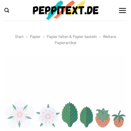
Zum
Inhalt
springen
Start
»
Papier
»
Papier falten & Papier basteln
»
Weitere
Papierartikel