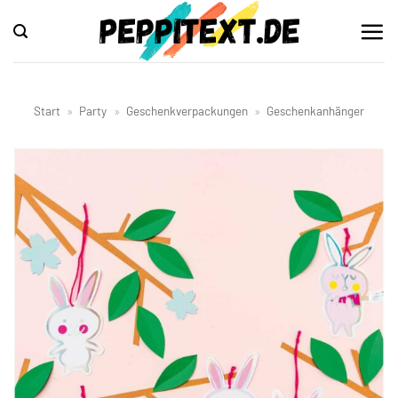
Zum
Inhalt
springen
Start
»
Party
»
Geschenkverpackungen
»
Geschenkanhänger