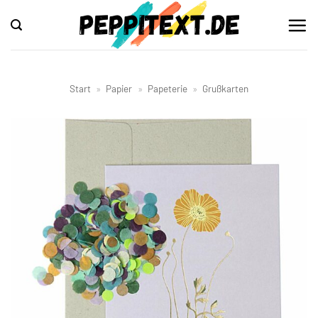
Zum
Inhalt
springen
Start
»
Papier
»
Papeterie
»
Grußkarten