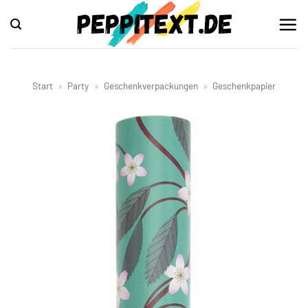
Zum
Inhalt
springen
Start
»
Party
»
Geschenkverpackungen
»
Geschenkpapier