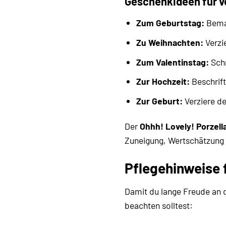
Geschenkideen für v
Zum Geburtstag:
Bemal
Zu Weihnachten:
Verzi
Zum Valentinstag:
Schr
Zur Hochzeit:
Beschrif
Zur Geburt:
Verziere de
Der
Ohhh! Lovely! Porzell
Zuneigung, Wertschätzung 
Pflegehinweise f
Damit du lange Freude an
beachten solltest: