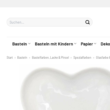
Zum
Inhalt
springen
Suchen
nach:
Basteln
Basteln mit Kindern
Papier
Deko
Start
»
Basteln
»
Bastelfarben, Lacke & Pinsel
»
Spezialfarben
»
Glasfarbe 