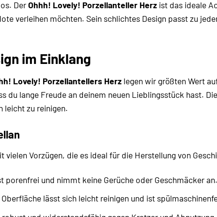
los. Der
Ohhh! Lovely! Porzellanteller Herz
ist das ideale A
te verleihen möchten. Sein schlichtes Design passt zu jedem 
ign im Einklang
h! Lovely! Porzellantellers Herz
legen wir größten Wert auf
ss du lange Freude an deinem neuen Lieblingsstück hast. Die 
leicht zu reinigen.
ellan
mit vielen Vorzügen, die es ideal für die Herstellung von Ge
st porenfrei und nimmt keine Gerüche oder Geschmäcker an
 Oberfläche lässt sich leicht reinigen und ist spülmaschinenfe
t robust und widerstandsfähig gegen Kratzer und Abnutzung.