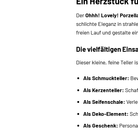
Ein Herzstück fü
Der
Ohhh! Lovely! Porzell
schlichte Eleganz in strah
freien Lauf und gestalte e
Die vielfältigen Eins
Dieser kleine, feine Teller 
Als Schmuckteller:
Bew
Als Kerzenteller:
Schaf
Als Seifenschale:
Verle
Als Deko-Element:
Sch
Als Geschenk:
Personal