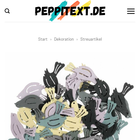
Zum
Inhalt
springen
Start
»
Dekoration
»
Streuartikel