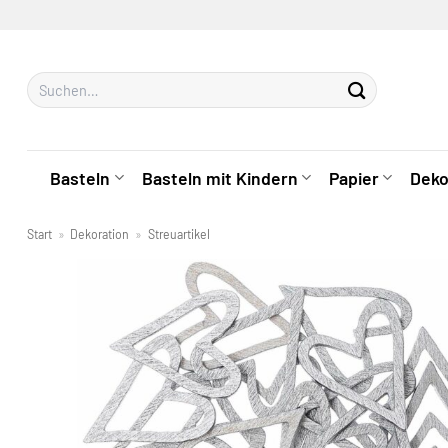
Zum
Inhalt
springen
Suchen
nach:
Basteln
Basteln mit Kindern
Papier
Deko
Start
»
Dekoration
»
Streuartikel