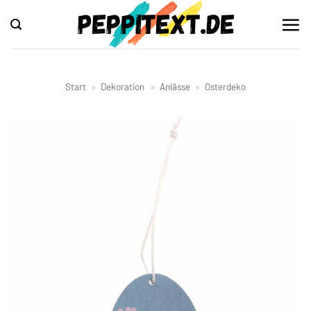
Zum
Inhalt
springen
Start
»
Dekoration
»
Anlässe
»
Osterdeko