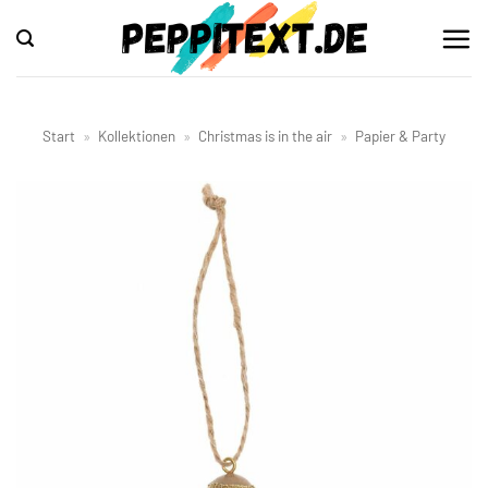
Zum
Inhalt
springen
Start
»
Kollektionen
»
Christmas is in the air
»
Papier & Party