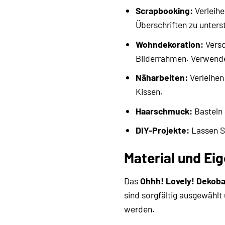
Scrapbooking:
Verleihe
Überschriften zu unters
Wohndekoration:
Versc
Bilderrahmen. Verwende
Näharbeiten:
Verleihen
Kissen.
Haarschmuck:
Basteln 
DIY-Projekte:
Lassen Si
Material und Ei
Das
Ohhh! Lovely! Dekob
sind sorgfältig ausgewählt
werden.