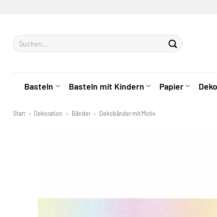
Zum
Inhalt
springen
Suchen
nach:
Basteln
Basteln mit Kindern
Papier
Deko
Start
»
Dekoration
»
Bänder
»
Dekobänder mit Motiv