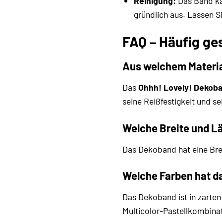
Reinigung:
Das Band ka
gründlich aus. Lassen S
FAQ – Häufig ge
Aus welchem Materia
Das
Ohhh! Lovely! Dekob
seine Reißfestigkeit und s
Welche Breite und L
Das Dekoband hat eine Brei
Welche Farben hat 
Das Dekoband ist in zarten
Multicolor-Pastellkombinat