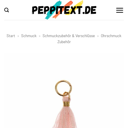
Zum
Inhalt
springen
Start
»
Schmuck
»
Schmuckzubehör & Verschlüsse
»
Ohrschmuck
Zubehör