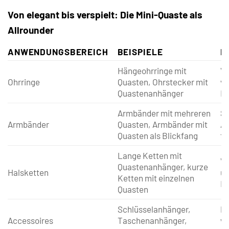
Von elegant bis verspielt: Die Mini-Quaste als
Allrounder
ANWENDUNGSBEREICH
BEISPIELE
E
Hängeohrringe mit
Ve
Ohrringe
Quasten, Ohrstecker mit
ve
Quastenanhänger
N
Armbänder mit mehreren
Se
Armbänder
Quasten, Armbänder mit
Ak
Quasten als Blickfang
fü
Lange Ketten mit
Ve
Quastenanhänger, kurze
Halsketten
un
Ketten mit einzelnen
Le
Quasten
Schlüsselanhänger,
Pe
Accessoires
Taschenanhänger,
ve