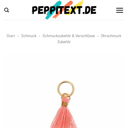
Zum
Inhalt
springen
Start
»
Schmuck
»
Schmuckzubehör & Verschlüsse
»
Ohrschmuck
Zubehör