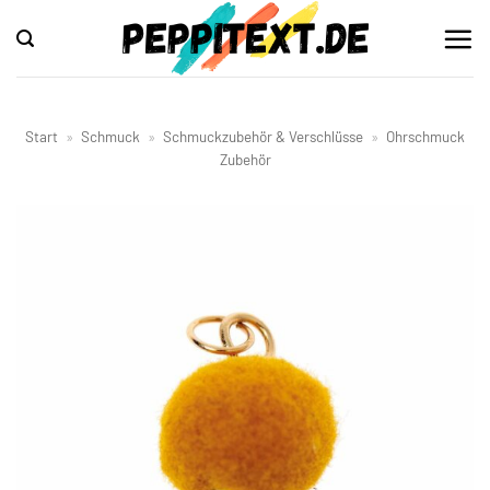
Zum
Inhalt
springen
Start
»
Schmuck
»
Schmuckzubehör & Verschlüsse
»
Ohrschmuck
Zubehör