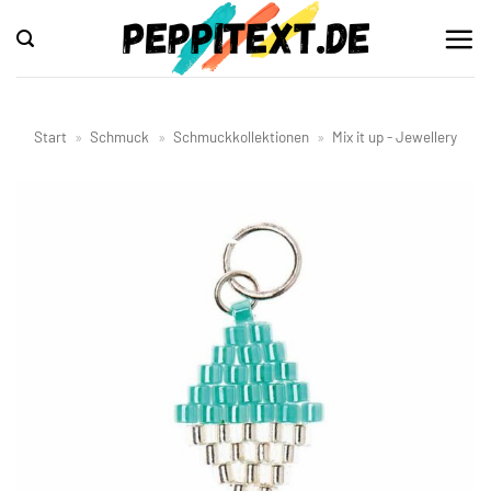
Zum
Inhalt
springen
Start
»
Schmuck
»
Schmuckkollektionen
»
Mix it up - Jewellery